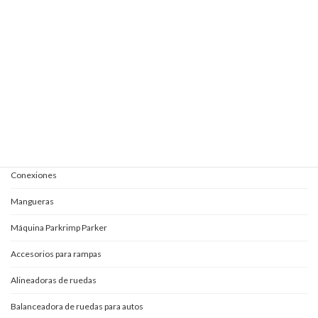
Elevautos triple espacio
Elevautos una columna
Kits completos para aceites
Mangueras y conexiones
Acoples rápidos
Adaptadores
Conexiones
Mangueras
Máquina Parkrimp Parker
Accesorios para rampas
Alineadoras de ruedas
Balanceadora de ruedas para autos