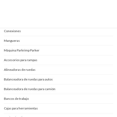
Mangueras y conexiones
Acoples rápidos
Adaptadores
Conexiones
Mangueras
Máquina Parkrimp Parker
Accesorios para rampas
Alineadoras de ruedas
Balanceadora de ruedas para autos
Balanceadora de ruedas para camión
Bancos de trabajo
Cajas para herramientas