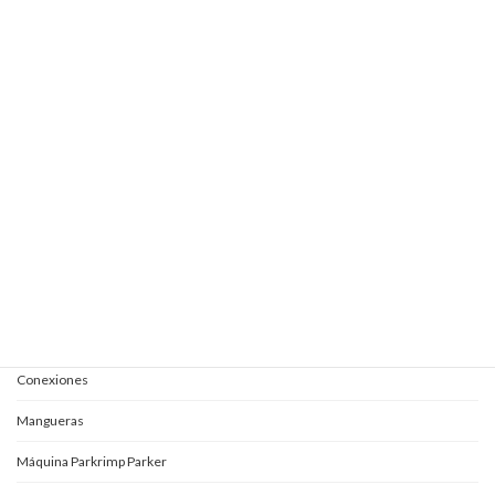
Elevautos subterránea 1+2S
Elevautos subterránea 1E+1 + 1S
Elevautos subterránea clásica
Elevautos triple espacio
Elevautos una columna
Kits completos para aceites
Mangueras y conexiones
Acoples rápidos
Adaptadores
Conexiones
Mangueras
Máquina Parkrimp Parker