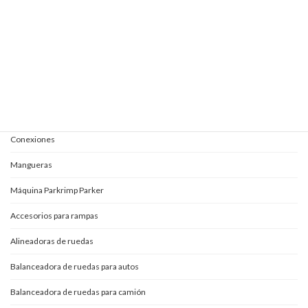
Elevautos una columna
Kits completos para aceites
Mangueras y conexiones
Acoples rápidos
Adaptadores
Conexiones
Mangueras
Máquina Parkrimp Parker
Accesorios para rampas
Alineadoras de ruedas
Balanceadora de ruedas para autos
Balanceadora de ruedas para camión