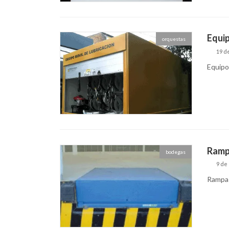
Equi
orquestas
19 d
Equipo
Rampa
bodegas
9 de
Rampas