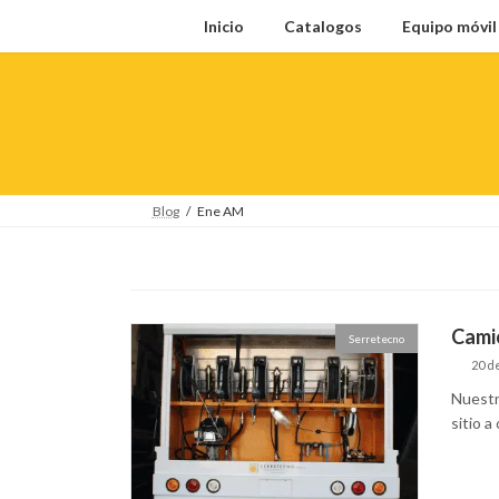
Saltar
Saltar
Inicio
Catalogos
Equipo móvi
al
a
contenido
la
navegación
Blog
Ene AM
Cami
Serretecno
20 d
Nuestr
sitio a