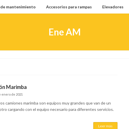
l de mantenimiento
Accesorios para rampas
Elevadores
Ene AM
ón Marimba
e enero de 2021
os camiones marimba son equipos muy grandes que van de un
 otro cargando con el equipo necesario para diferentes servicios.
Leer más