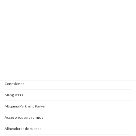
Elevautos subterránea clásica
Elevautos triple espacio
Elevautos una columna
Kits completos para aceites
Mangueras y conexiones
Acoples rápidos
Adaptadores
Conexiones
Mangueras
Máquina Parkrimp Parker
Accesorios para rampas
Alineadoras de ruedas