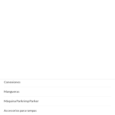
Elevautos subterránea 1E+1 + 1S
Elevautos subterránea clásica
Elevautos triple espacio
Elevautos una columna
Kits completos para aceites
Mangueras y conexiones
Acoples rápidos
Adaptadores
Conexiones
Mangueras
Máquina Parkrimp Parker
Accesorios para rampas