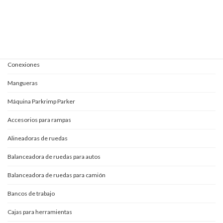
Mangueras y conexiones
Acoples rápidos
Adaptadores
Conexiones
Mangueras
Máquina Parkrimp Parker
Accesorios para rampas
Alineadoras de ruedas
Balanceadora de ruedas para autos
Balanceadora de ruedas para camión
Bancos de trabajo
Cajas para herramientas