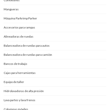
Conexiones
Mangueras
Máquina Parkrimp Parker
Accesorios para rampas
Alineadoras de ruedas
Balanceadora de ruedas para autos
Balanceadora de ruedas para camión
Bancos de trabajo
Cajas para herramientas
Equipo de taller
Hidrolavadoras de alta presión
Lava partes y lava frenos
Columnas móviles