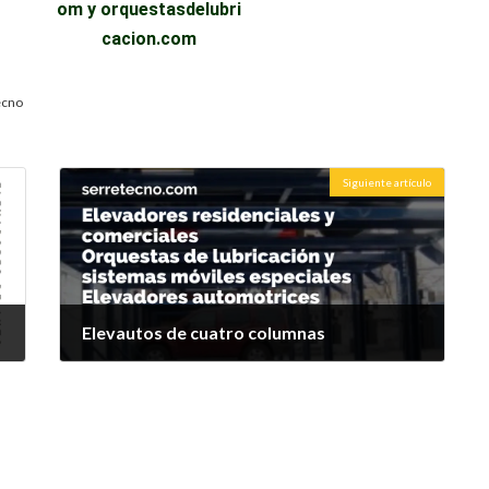
om
y
orquestasdelubri
cacion.com
ecno
Siguiente artículo
Elevautos de cuatro columnas
5 de octubre de 2021