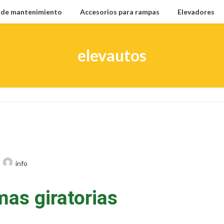
l de mantenimiento
Accesorios para rampas
Elevadores
elevautos
info
mas giratorias