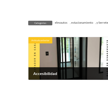
elevautos
,
estacionamiento
, y
Serret
Categorías
Artículo anterior
Accesibilidad
2 de octubre de 2021