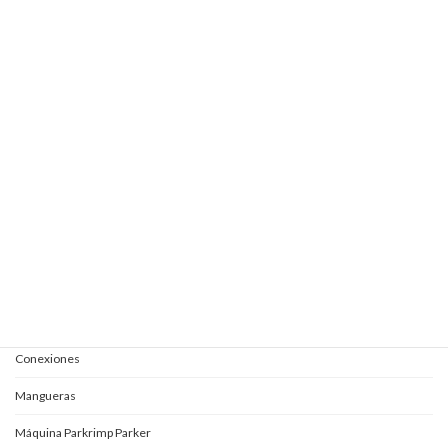
Elevautos subterránea 1+2S
Elevautos subterránea 1E+1 + 1S
Elevautos subterránea clásica
Elevautos triple espacio
Elevautos una columna
Kits completos para aceites
Mangueras y conexiones
Acoples rápidos
Adaptadores
Conexiones
Mangueras
Máquina Parkrimp Parker