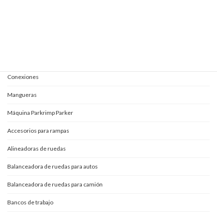
Kits completos para aceites
Mangueras y conexiones
Acoples rápidos
Adaptadores
Conexiones
Mangueras
Máquina Parkrimp Parker
Accesorios para rampas
Alineadoras de ruedas
Balanceadora de ruedas para autos
Balanceadora de ruedas para camión
Bancos de trabajo