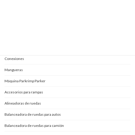
Elevautos una columna
Kits completos para aceites
Mangueras y conexiones
Acoples rápidos
Adaptadores
Conexiones
Mangueras
Máquina Parkrimp Parker
Accesorios para rampas
Alineadoras de ruedas
Balanceadora de ruedas para autos
Balanceadora de ruedas para camión