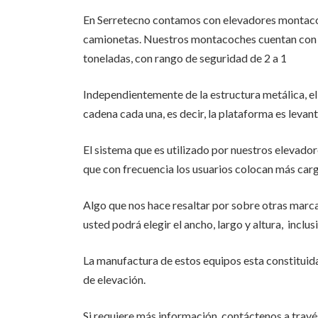
En Serretecno contamos con elevadores montacoche
camionetas. Nuestros montacoches cuentan con l
toneladas, con rango de seguridad de 2 a 1
Independientemente de la estructura metálica, e
cadena cada una, es decir, la plataforma es levant
El sistema que es utilizado por nuestros elevado
que con frecuencia los usuarios colocan más carga
Algo que nos hace resaltar por sobre otras marc
usted podrá elegir el ancho, largo y altura, inclus
La manufactura de estos equipos esta constituida
de elevación.
Si requiere más información, contáctenos a travé