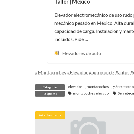
Taller | México
Elevador electromecánico de uso rudo p
mecánico pesado en México. Alta durab
capacidad de carga. Instalación y man
incluidos. Pide …
Elevadores de auto
#Montacoches
#Elevador
#automotriz
#autos
#
elevador
,
montacoches
, y
Serretecno
Categorías
montacoches elevador
Serretec
Etiquetas
Artículo anterior