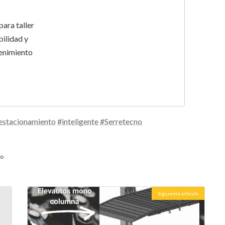
ara taller
ilidad y
tenimiento
estacionamiento
#inteligente
#Serretecno
no
Siguiente artículo