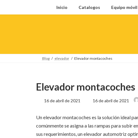
Saltar
Saltar
Inicio
Catalogos
Equipo móvi
al
a
contenido
la
navegación
Blog
elevador
Elevador montacoches
Elevador montacoches
Última
16 de abril de 2021
16 de abril de 2021
actualización
:
Un elevador montacoches es la solución ideal par
comúnmente se asigna a las rampas para subir en
sus requerimientos, un elevador automotriz opti