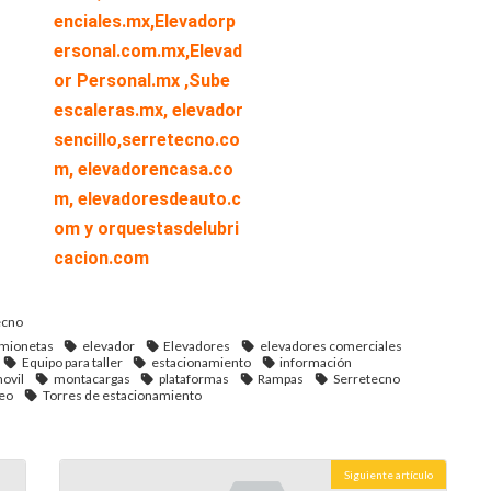
enciales.mx
,
Elevadorp
ersonal.com.mx
,
Elevad
or Personal.mx ,
Sube
escaleras.mx
,
elevador
sencillo,
serretecno.co
m,
elevadorencasa.co
m,
elevadoresdeauto.c
om
y
orquestasdelubri
cacion.com
ecno
mionetas
elevador
Elevadores
elevadores comerciales
Equipo para taller
estacionamiento
información
ovil
montacargas
plataformas
Rampas
Serretecno
neo
Torres de estacionamiento
Siguiente artículo