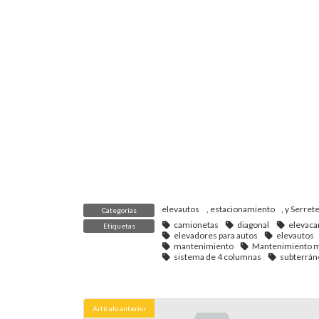
elevautos
,
estacionamiento
, y
Serret
Categorías
camionetas
diagonal
elevaca
Etiquetas
elevadores para autos
elevautos
mantenimiento
Mantenimiento m
sistema de 4 columnas
subterrá
Artículo anterior