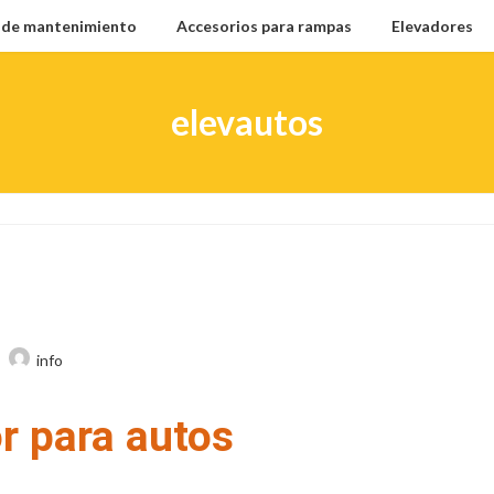
l de mantenimiento
Accesorios para rampas
Elevadores
elevautos
info
r para autos