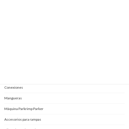
Elevautos subterránea 1E+1 + 1S
Elevautos subterránea clásica
Elevautos triple espacio
Elevautos una columna
Kits completos para aceites
Mangueras y conexiones
Acoples rápidos
Adaptadores
Conexiones
Mangueras
Máquina Parkrimp Parker
Accesorios para rampas