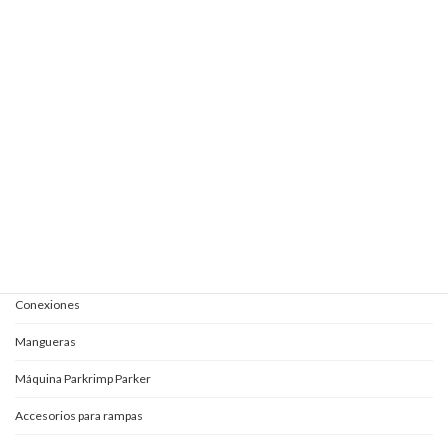
Elevautos subterránea 1E+1 + 1S
Elevautos subterránea clásica
Elevautos triple espacio
Elevautos una columna
Kits completos para aceites
Mangueras y conexiones
Acoples rápidos
Adaptadores
Conexiones
Mangueras
Máquina Parkrimp Parker
Accesorios para rampas