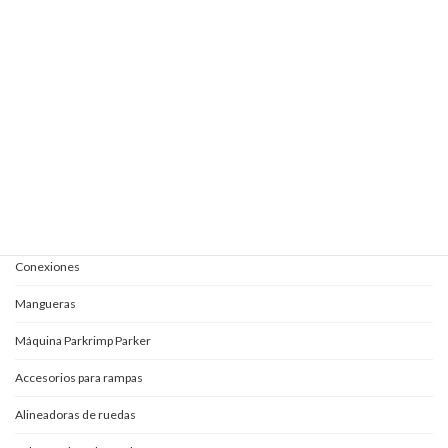
Elevautos subterránea clásica
Elevautos triple espacio
Elevautos una columna
Kits completos para aceites
Mangueras y conexiones
Acoples rápidos
Adaptadores
Conexiones
Mangueras
Máquina Parkrimp Parker
Accesorios para rampas
Alineadoras de ruedas