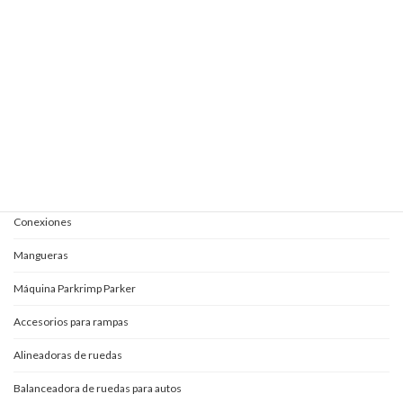
Elevautos triple espacio
Elevautos una columna
Kits completos para aceites
Mangueras y conexiones
Acoples rápidos
Adaptadores
Conexiones
Mangueras
Máquina Parkrimp Parker
Accesorios para rampas
Alineadoras de ruedas
Balanceadora de ruedas para autos