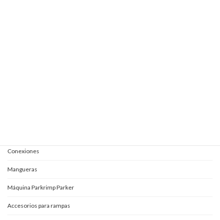
Elevautos subterránea 1E+1 + 1S
Elevautos subterránea clásica
Elevautos triple espacio
Elevautos una columna
Kits completos para aceites
Mangueras y conexiones
Acoples rápidos
Adaptadores
Conexiones
Mangueras
Máquina Parkrimp Parker
Accesorios para rampas