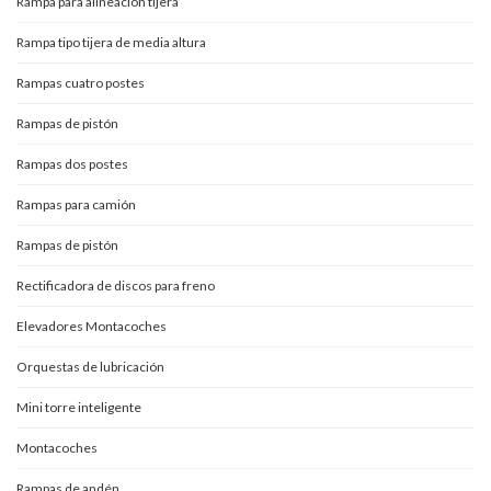
Rampa para alineación tijera
Rampa tipo tijera de media altura
Rampas cuatro postes
Rampas de pistón
Rampas dos postes
Rampas para camión
Rampas de pistón
Rectificadora de discos para freno
Elevadores Montacoches
Orquestas de lubricación
Mini torre inteligente
Montacoches
Rampas de andén