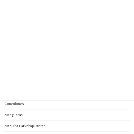
Elevautos subterránea 1+2S
Elevautos subterránea 1E+1 + 1S
Elevautos subterránea clásica
Elevautos triple espacio
Elevautos una columna
Kits completos para aceites
Mangueras y conexiones
Acoples rápidos
Adaptadores
Conexiones
Mangueras
Máquina Parkrimp Parker